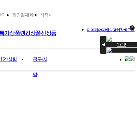
센터
개인결제함
성적서
0
마이페이지
배송조회
장바구니
특가상품
랭킹상품
신상품
TOP
◀
안전/실험
공구/시
약