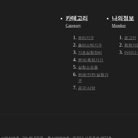
카테고리
나의정보
Category
Member
유리기구
로그인
플라스틱기구
회원가
기초실험장비
아이디
분석/측정기기
실험소모품
위생/안전/실험가
구
공구/시약
사업자번호 . 101-86-83628
통신판매번호 . 제2013-서울종로-0873호