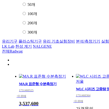
50개
100개
200개
300개
유리기구
플라스틱기구
유리 기초실험장비
분석/측정기기
실험
LK Lab
한성 계기
NALGENE
전체
Radwag
MA.R 표준형 수분측정기
WLC 시리즈 고중량
1751460525
1751460364
+0 판매
+0 판매
3,537,600
가격문의