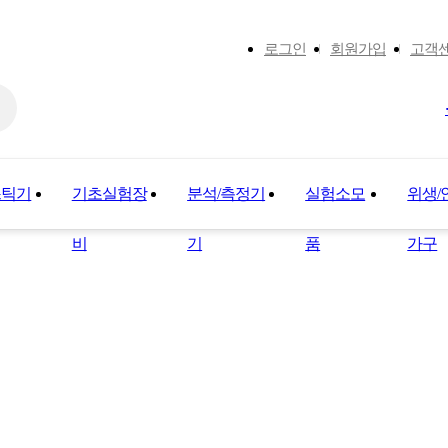
로그인
회원가입
고객
스틱기
기초실험장
분석/측정기
실험소모
위생/
비
기
품
가구