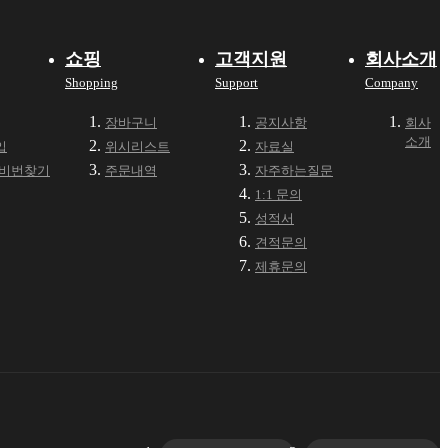
쇼핑
고객지원
회사소개
Shopping
Support
Company
장바구니
공지사항
회사
소개
입
위시리스트
자료실
·비번찾기
주문내역
자주하는질문
1:1 문의
성적서
견적문의
제휴문의