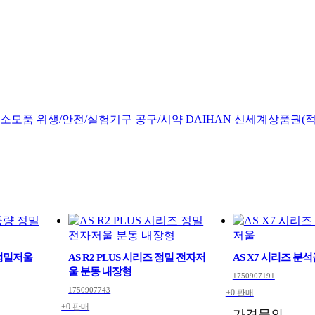
소모품
위생/안전/실험기구
공구/시약
DAIHAN
신세계상품권(적
 정밀저울
AS R2 PLUS 시리즈 정밀 전자저
AS X7 시리즈 분
울 분동 내장형
1750907191
1750907743
+0 판매
+0 판매
가격문의