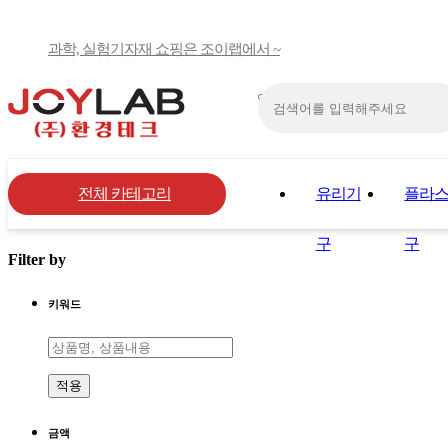
과학, 실험기자재 쇼핑은 조이랩에서 ~
전체 카테고리
유리기
플라
구
구
Filter by
키워드
적용
금액