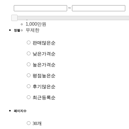
~
0
1,000만원
무제한
정렬
판매많은순
낮은가격순
높은가격순
평점높은순
후기많은순
최근등록순
페이지수
30개