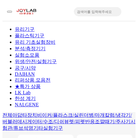
유리기구
플라스틱기구
입
유리 기초실험장비
분석/측정기기
실험소모품
위생/안전/실험기구
공구/시약
DAIHAN
리퍼상품 모음전
★특가 상품
LK Lab
한성 계기
NALGENE
전체
아답타
장치
비이커/플라스크/실린더
병/마개
칼럼/냉각기/
버블러
데시게이터/수조/디쉬
뷰렛/피펫
반응조
깔때기/주사기
시
험관/튜브
석영
기타실험기구