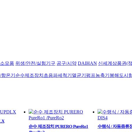
소모품
위생/안전/실험기구
공구/시약
DAIHAN
신세계상품권(적
/항온기
순수제조장치
초음파세척기
멸균기
펌프
농축기
붕해도시
LX
순수 제조장치 PURERO PureRo1
수랭식 / 자동증류장치