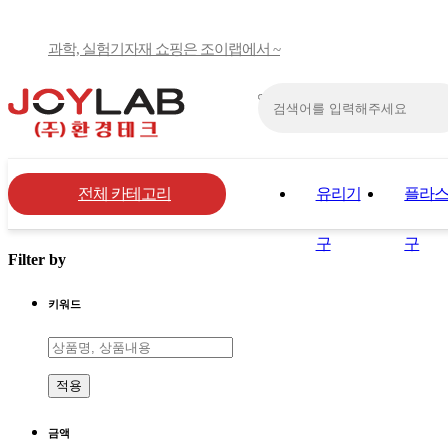
과학, 실험기자재 쇼핑은 조이랩에서 ~
전체 카테고리
유리기
플라
구
구
Filter by
키워드
적용
금액