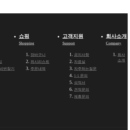
쇼핑
고객지원
회사소개
Shopping
Support
Company
장바구니
공지사항
회사
소개
입
위시리스트
자료실
·비번찾기
주문내역
자주하는질문
1:1 문의
성적서
견적문의
제휴문의