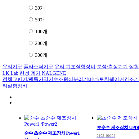
30개
50개
100개
200개
300개
유리기구
플라스틱기구
유리 기초실험장비
분석/측정기기
실험
LK Lab
한성 계기
NALGENE
전체
교반기/맨틀
가열기
수조
원심분리기
버너/토치
쉐이커
건조기
타실험장비
초순수 제조장치 UPD
순수 초순수 제조장치 Power1
0103_00002