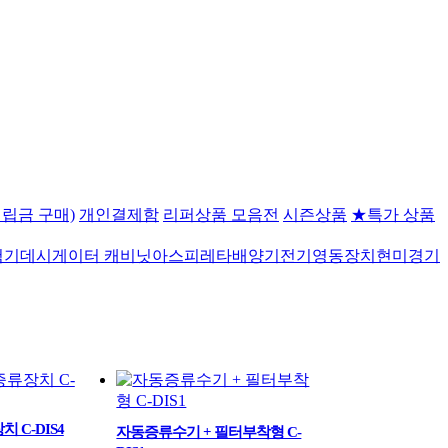
립금 구매)
개인결제함
리퍼상품 모음전
시즌상품
★특가 상품
험기
데시게이터 캐비닛
아스피레타
배양기
전기영동장치
현미경
기
 C-DIS4
자동증류수기 + 필터부착형 C-