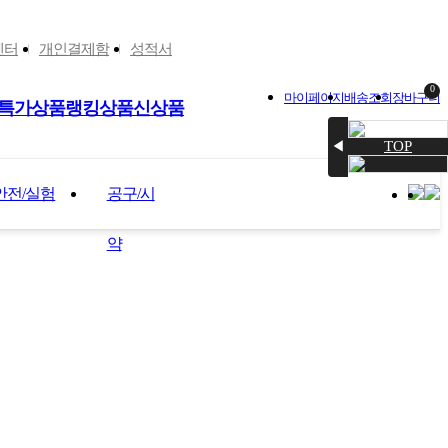
센터
개인결제함
성적서
0
마이페이지
배송조회
장바구니
특가상품
랭킹상품
신상품
TOP
◀
안전/실험
공구/시
약