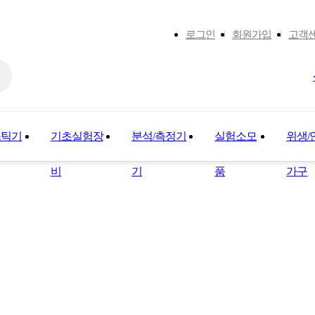
로그인
회원가입
고객
스틱기
기초실험장
분석/측정기
실험소모
위생/
비
기
품
가구