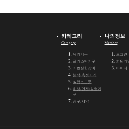
카테고리
나의정보
Category
Member
유리기구
로그인
플라스틱기구
회원가
기초실험장비
아이디
분석/측정기기
실험소모품
위생/안전/실험가
구
공구/시약