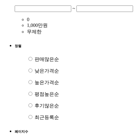
~
0
1,000만원
무제한
정렬
판매많은순
낮은가격순
높은가격순
평점높은순
후기많은순
최근등록순
페이지수