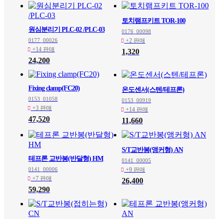
토치램프키트 TOR-100
원심분리기 PLC-02 /PLC-03
0176_00098
0177_00026
+2 판매
+14 판매
1,320
24,200
Fixing clamp(FC20)
온도센서(스텐/테프론)
0153_01058
0153_00919
+3 판매
+14 판매
47,520
11,660
S/T교반봉(앵커형) AN
테프론 교반봉(반달형) HM
0141_00005
0141_00006
+9 판매
+7 판매
26,400
59,290