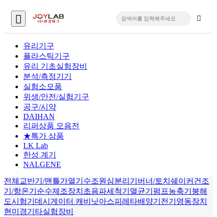
유리기구
플라스틱기구
입
유리 기초실험장비
분석/측정기기
실험소모품
위생/안전/실험기구
공구/시약
DAIHAN
리퍼상품 모음전
★특가 상품
LK Lab
한성 계기
NALGENE
전체
교반기/맨틀
가열기
수조
원심분리기
버너/토치
쉐이커
건조
기/항온기
순수제조장치
초음파세척기
멸균기
펌프
농축기
붕해
도시험기
데시게이터 캐비닛
아스피레타
배양기
전기영동장치
현미경
기타실험장비