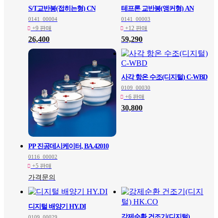
S/T교반봉(접히는형) CN
테프론 교반봉(앵커형) AN
0141_00004
0141_00003
+9 판매
+12 판매
26,400
59,290
사각 항온 수조(디지털) C-WBD
0109_00030
+6 판매
30,800
PP 진공데시케이터, BA.42010
0116_00002
+5 판매
가격문의
디지털 배양기 HY.DI
강제순환 건조기(디지털)
0109_00029