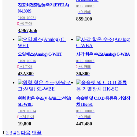
진공회전증발농축기(EYELA)
0109_00018
N-1300S
+0 판매
0109_00021
859,100
+0 판매
3,967,656
오일배스(Analog) C-WHT
사각 항온 수조(Analog) C-WBA
0109_00016
0109_00015
+1 판매
+3 판매
432,300
30,800
원형 항온 수조(아날로그:선일)
속슬렛 및 C.O.D 증류용 가열장
SL-WBE
치 HK-SC
0109_00014
0109_00013
+24 판매
+0 판매
19,800
447,480
1
2
3
4
5
다음
맨끝