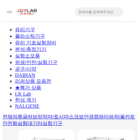
유리기구
플라스틱기구
입
유리 기초실험장비
분석/측정기기
실험소모품
위생/안전/실험기구
공구/시약
DAIHAN
리퍼상품 모음전
★특가 상품
LK Lab
한성 계기
NALGENE
전체
의류
글러브
앞치마/토시
마스크
보안경
캡
와이퍼/타올
카트
안전화
실험대
기타실험기구