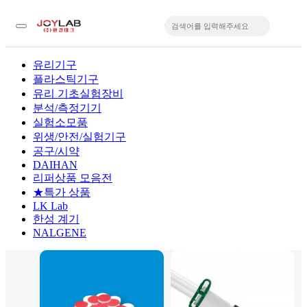
유리기구
플라스틱기구
입
유리 기초실험장비
분석/측정기기
실험소모품
위생/안전/실험기구
공구/시약
DAIHAN
리퍼상품 모음전
★특가 상품
LK Lab
한성 계기
NALGENE