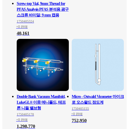
Screw-top Vial, 9mm Thread for
PFAS Analysis PFAS 분석용 광구
스크류 바이알, 9 mm 캡용
1750405324
+0 판매
40,161
Double Bank Vacuum Manifold,
Micro - Ostwald Vicometer 마이크
LukeGL® 이중 메니폴드, 테프
로 오스왈드 점도계
론 니들 밸브형
1750405155
+0 판매
1750405178
+0 판매
752,950
1,298,770