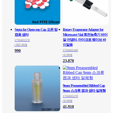
Septa for Open-top Cap 오픈 탑
Rotary Evaporator Adapter for
캡용 셉타
Microwave Vial 회전농축기 바이
알 어댑터, 마이크로 웨이브 바
1750405570
이알용
+503 판매
990
1750405449
+0 판매
23,870
9mm Preassembled Ribbed Cap
9mm 스크류 캡과 셉타 일체형
1750405278
+0 판매
41,910