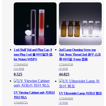
1 ml Shell Vial and Plug Cap, 8
2ml Large Opening Screw-top
mm Plug 1 ml 쉘 바이알과 캡,
Vial, 9mm Thread 2ml 광구 스크
for Waters WISP®
류 바이알, 9 mm 캡용
1750404856
1750404768
+14 판매
+0 판매
8,525
44,825
UV Viewing Cabinet only 자외선
UV Ultraviolet Lamp 자외선 램프
차단 박스
1750404689
1750404721
+0 판매