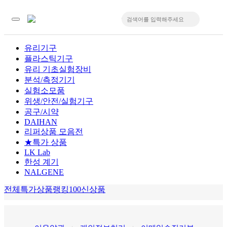
유리기구
플라스틱기구
입
유리 기초실험장비
분석/측정기기
실험소모품
위생/안전/실험기구
공구/시약
DAIHAN
리퍼상품 모음전
★특가 상품
LK Lab
한성 계기
NALGENE
전체
특가상품
랭킹100
신상품