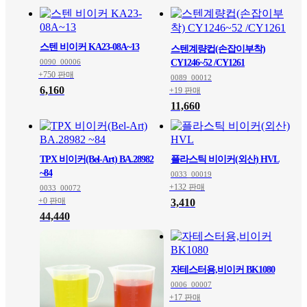
스텐 비이커 KA23-08A~13
스텐계량컵(손잡이부착)
0090_00006
CY1246~52 /CY1261
+750 판매
0089_00012
6,160
+19 판매
11,660
TPX 비이커(Bel-Art) BA.28982
플라스틱 비이커(외산) HVL
~84
0033_00019
+132 판매
0033_00072
+0 판매
3,410
44,440
자테스터용,비이커 BK1080
0006_00007
+17 판매