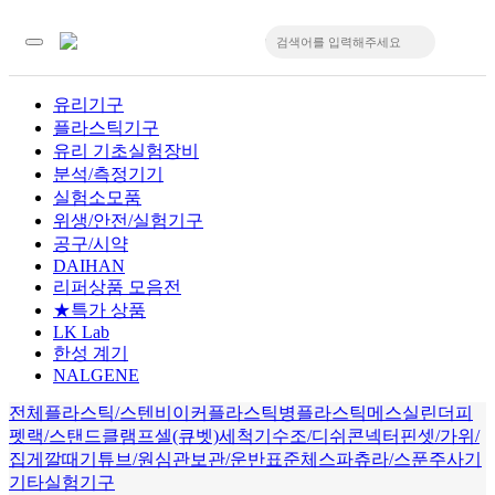
유리기구
플라스틱기구
입
유리 기초실험장비
분석/측정기기
실험소모품
위생/안전/실험기구
공구/시약
DAIHAN
리퍼상품 모음전
★특가 상품
LK Lab
한성 계기
NALGENE
전체
플라스틱/스텐비이커
플라스틱병
플라스틱메스실린더
피
펫
랙/스탠드
클램프
셀(큐벳)
세척기
수조/디쉬
콘넥터
핀셋/가위/
집게
깔때기
튜브/원심관
보관/운반
표준체
스파츄라/스푼
주사기
기타실험기구