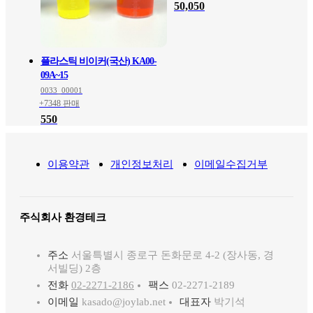
50,050
플라스틱 비이커(국산) KA00-
09A~15
0033_00001
+7348 판매
550
이용약관
개인정보처리
이메일수집거부
주식회사 환경테크
주소
서울특별시 종로구 돈화문로 4-2 (장사동, 경
서빌딩) 2층
전화
02-2271-2186
팩스
02-2271-2189
이메일
kasado@joylab.net
대표자
박기석