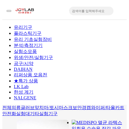
유리기구
플라스틱기구
입
유리 기초실험장비
분석/측정기기
실험소모품
위생/안전/실험기구
공구/시약
DAIHAN
리퍼상품 모음전
★특가 상품
LK Lab
한성 계기
NALGENE
전체
의류
글러브
앞치마/토시
마스크
보안경
캡
와이퍼/타올
카트
안전화
실험대
기타실험기구