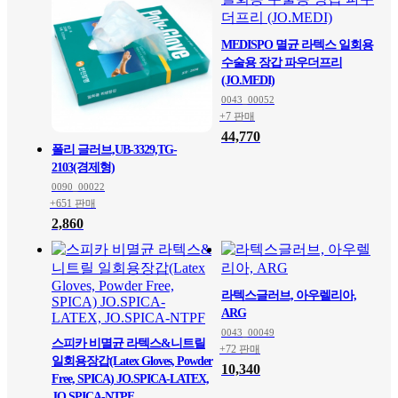
MEDISPO 멸균 라텍스 일회용
수술용 장갑 파우더프리
(JO.MEDI)
0043_00052
+7 판매
44,770
폴리 글러브,UB-3329,TG-
2103(경제형)
0090_00022
+651 판매
2,860
라텍스글러브, 아우렐리아,
ARG
0043_00049
스피카 비멸균 라텍스&니트릴
+72 판매
일회용장갑(Latex Gloves, Powder
10,340
Free, SPICA) JO.SPICA-LATEX,
JO.SPICA-NTPF