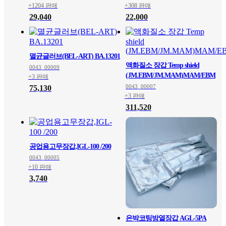
+1204 판매
+308 판매
29,040
22,000
멸균글러브(BEL-ART) BA.13201
액화질소 장갑 Temp shield
0043_00009
(JM.EBM/JM.MAM)MAM/EBM
+3 판매
0043_00007
75,130
+3 판매
311,520
공업용고무장갑,IGL-100 /200
0043_00005
+10 판매
3,740
은박코팅방열장갑 AGL-5PA