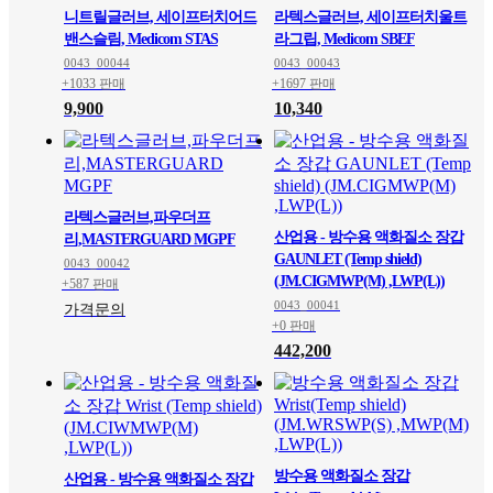
니트릴글러브, 세이프터치어드
라텍스글러브, 세이프터치울트
밴스슬림, Medicom STAS
라그립, Medicom SBEF
0043_00044
0043_00043
+1033 판매
+1697 판매
9,900
10,340
라텍스글러브,파우더프
산업용 - 방수용 액화질소 장갑
리,MASTERGUARD MGPF
GAUNLET (Temp shield)
0043_00042
(JM.CIGMWP(M) ,LWP(L))
+587 판매
0043_00041
가격문의
+0 판매
442,200
방수용 액화질소 장갑
산업용 - 방수용 액화질소 장갑