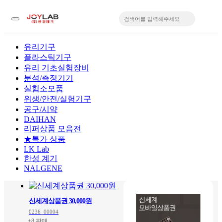
유리기구
플라스틱기구
입
유리 기초실험장비
분석/측정기기
실험소모품
위생/안전/실험기구
공구/시약
DAIHAN
리퍼상품 모음전
★특가 상품
LK Lab
한성 계기
NALGENE
신세계상품권 30,000원
0236_00004
+8 판매