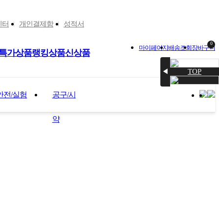
센터
개인결제함
성적서
0
마이페이지
배송조회
장바구니
특가상품
랭킹상품
신상품
TOP
◀
안전/실험
공구/시
약