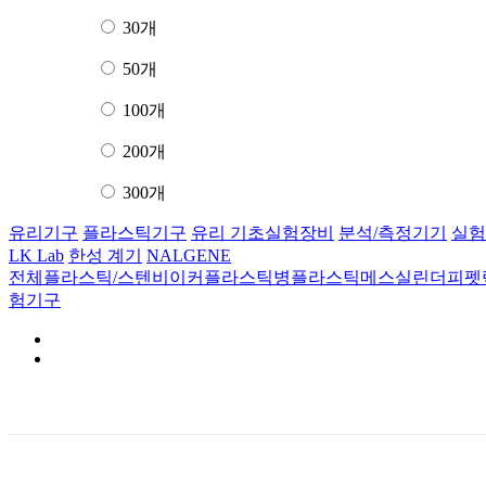
30개
50개
100개
200개
300개
유리기구
플라스틱기구
유리 기초실험장비
분석/측정기기
실험
LK Lab
한성 계기
NALGENE
전체
플라스틱/스텐비이커
플라스틱병
플라스틱메스실린더
피펫
험기구