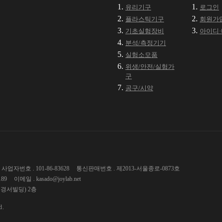
유리기구
로그인
플라스틱기구
회원가
기초실험장비
아이디
분석/측정기기
실험소모품
위생/안전/실험가
구
공구/시약
사업자번호 . 101-86-83628
통신판매번호 . 제2013-서울종로-0873호
189
이메일 . kasado@joylab.net
 경서빌딩) 2층
d.