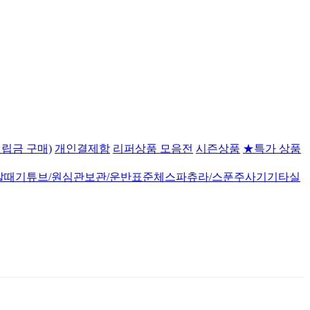
립금 구매)
개인결제함
리퍼상품 모음전
시즌상품
★특가 상품
깔때기
튜브/원심관
보관/운반
표준체
스파츄라/스푼
주사기
기타실