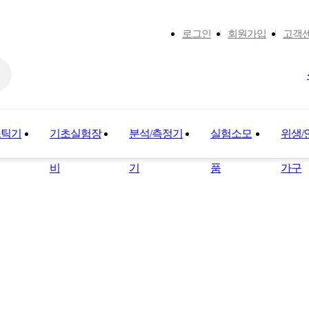
로그인
회원가입
고객
스틱기
기초실험장
분석/측정기
실험소모
위생/
비
기
품
가구