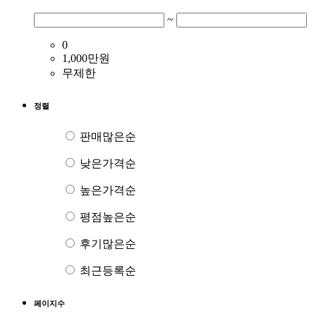
~
0
1,000만원
무제한
정렬
판매많은순
낮은가격순
높은가격순
평점높은순
후기많은순
최근등록순
페이지수