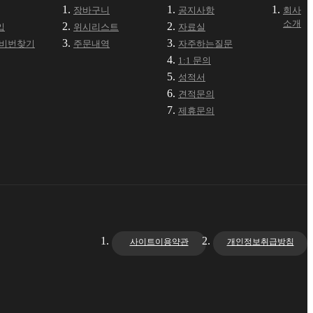
장바구니
공지사항
회사
소개
입
위시리스트
자료실
·비번찾기
주문내역
자주하는질문
1:1 문의
성적서
견적문의
제휴문의
사이트이용약관
개인정보취급방침