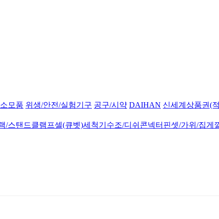
소모품
위생/안전/실험기구
공구/시약
DAIHAN
신세계상품권(적
랙/스탠드
클램프
셀(큐벳)
세척기
수조/디쉬
콘넥터
핀셋/가위/집게