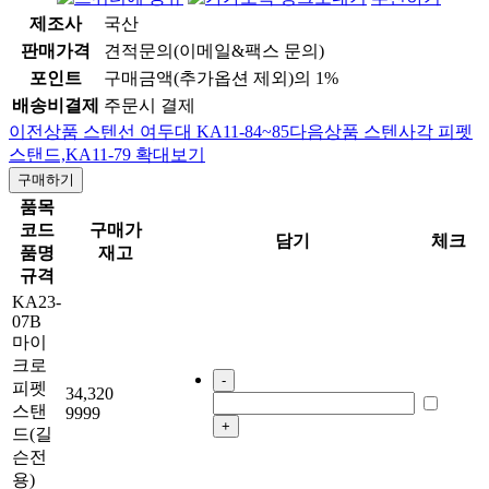
제조사
국산
판매가격
견적문의(이메일&팩스 문의)
포인트
구매금액(추가옵션 제외)의 1%
배송비결제
주문시 결제
이전상품
스텐선 여두대 KA11-84~85
다음상품
스텐사각 피펫
스탠드,KA11-79
확대보기
구매하기
품목
코드
구매가
담기
체크
품명
재고
규격
KA23-
07B
마이
크로
-
피펫
34,320
스탠
9999
+
드(길
슨전
용)