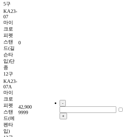
5구
KA23-
07
마이
크로
피펫
스탠
0
드(길
슨타
입)단
종
12구
KA23-
07A
마이
크로
-
피펫
42,900
스탠
9999
+
드(에
펜타
입)